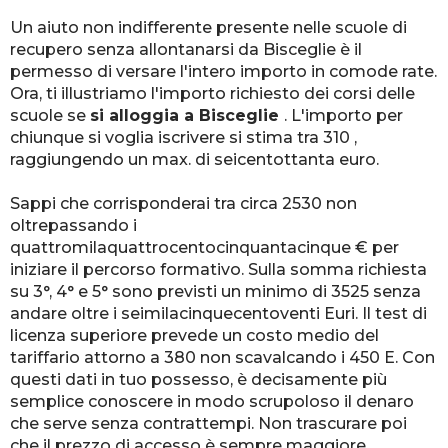
Un aiuto non indifferente presente nelle scuole di
recupero senza allontanarsi da Bisceglie è il
permesso di versare l'intero importo in comode rate.
Ora, ti illustriamo l'importo richiesto dei corsi delle
scuole se
si alloggia a Bisceglie
. L'importo per
chiunque si voglia iscrivere si stima tra 310 ,
raggiungendo un max. di seicentottanta euro.
Sappi che corrisponderai tra circa 2530 non
oltrepassando i
quattromilaquattrocentocinquantacinque € per
iniziare il percorso formativo. Sulla somma richiesta
su 3°, 4° e 5° sono previsti un minimo di 3525 senza
andare oltre i seimilacinquecentoventi Euri. Il test di
licenza superiore prevede un costo medio del
tariffario attorno a 380 non scavalcando i 450 E. Con
questi dati in tuo possesso, è decisamente più
semplice conoscere in modo scrupoloso il denaro
che serve senza contrattempi. Non trascurare poi
che il prezzo di accesso è sempre maggiore