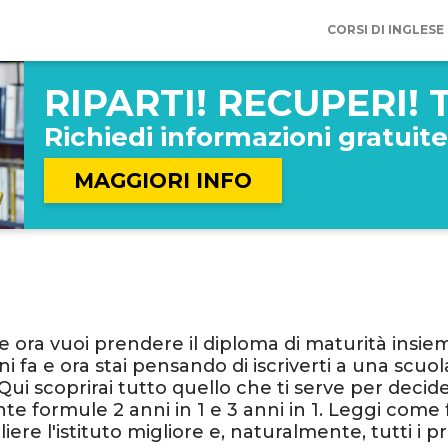
COMPILA IL FORM
SENZA IMPEGNO
CORSI DI INGLESE
VERRAI RINCONTATTATO AL PIÙ PREST
RIPARTI! RECUPERI!
Richiedi informazioni gratuite
MAGGIORI INFO
 e ora vuoi prendere il diploma di maturità insie
 fa e ora stai pensando di iscriverti a una scuol
i scoprirai tutto quello che ti serve per decidere 
te formule 2 anni in 1 e 3 anni in 1. Leggi come 
liere l'istituto migliore e, naturalmente, tutti i pr