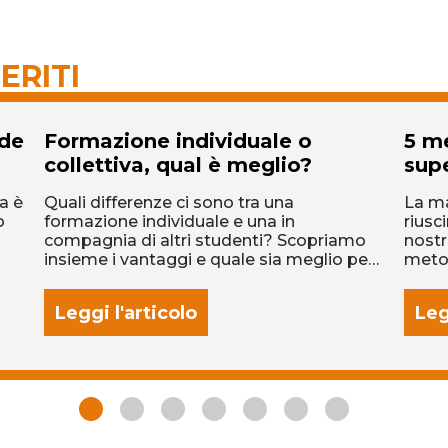
ERITI
nde
Formazione individuale o
5 me
collettiva, qual è meglio?
supe
a è
Quali differenze ci sono tra una
La ma
o
formazione individuale e una in
riusc
compagnia di altri studenti? Scopriamo
nostr
insieme i vantaggi e quale sia meglio per
metod
te!
Leggi l'articolo
Leg