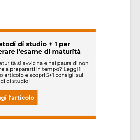
todi di studio + 1 per
Oroscopo sc
rare l'esame di maturità
Se c'era una co
oltre ai buoni v
turità si avvicina e hai paura di non
molto, era la pop
ire a prepararti in tempo? Leggi il
più popolari a s
o articolo e scopri 5+1 consigli sui
i di studio!
gi l'articolo
Leggi l'artic